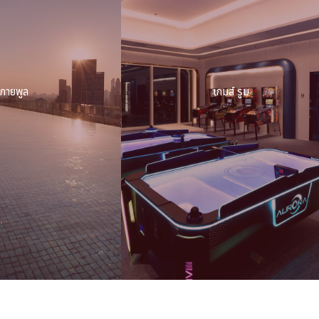
กายพูล
เกมส์ รูม
เกมส์ รูม
สิทธิพิเศษเฉพาะผู้เข้าพักกับทางโรงแรม เกมส์ รูม