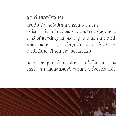
จุดเด่นของโรงแรม
แลนด์มาร์กแห่งใหม่ใจกลางกรุงเทพมหานคร
ละทิ้งความวุ่นวายในเมืองและมาสัมผัสความหรูหราเหนื
ระหว่างทำเลที่ดีที่สุดและ ความหรูหราระดับห้าดาว ดีไซน์
พักผ่อนแก่คุณ เชิญชวนให้คุณมาสัมผัสวิวแห่งมหานคร
ไทยอันเป็นเอกลักษณ์เฉพาะของโรงแรม
ต้อนรับแขกทุกท่านด้วยบรรยากาศภายในล็อบบี้อันแสนเ
บรรยากาศที่แสนลงตัวในพื้นที่ส่วนกลาง ซึ่งอบอวลไป