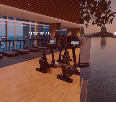
กราวิตี้ ฟิต คลับ
ส
กราวิตี้ ฟิต คลับ
สกายพูล
เทคโนโลยีผสานแรงกาย จุดสตาร์ทแห่งการเดินทาง
แหวกว่ายเหนือมหานคร