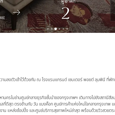
2
ug
ลงตัวเข้าไว้ด้วยกัน ณ โรงแรมแกรนด์ เซนเตอร์ พอยต์ ลุมพินี ที่พักท
หานครในย่านศูนย์กลางธุรกิจชั้นนำของกรุงเทพฯ เดินทางไปยังสถานีสีลมแล
เลที่ดีสุด ตรงข้ามกับ วัน แบงค็อก ศูนย์การค้าแห่งใหม่ใจกลางกรุงเ
ักงาน แหล่งช้อปปิ้ง และศูนย์บริการสุขภาพใหม่ล่าสุด พร้อมด้วยวิวสวยต