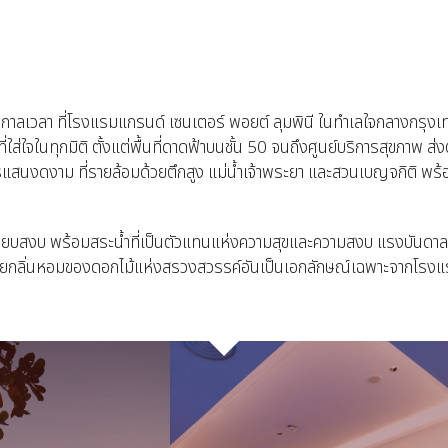
อกาลเวลา ที่โรงแรมแกรนด์ เซนเตอร์ พอยต์ ลุมพินี ในทำเลใจกลางกรุ
ที่ใส่ใจในทุกมิติ ตั้งแต่พื้นที่ดาดฟ้าบนชั้น 50 จนถึงศูนย์บริการสุขภาพ 
แสนงดงาม ที่รายล้อมด้วยตึกสูง แม่น้ำเจ้าพระยา และสวนเบญจกิติ พร
งียบสงบ พร้อมสระน้ำที่เป็นตัวแทนแห่งความสุขและความสงบ แรงบันดาล
ด้วยกลิ่นหอมของดอกไม้แห่งสรวงสวรรค์อันเป็นเอกลักษณ์เฉพาะจากโรง