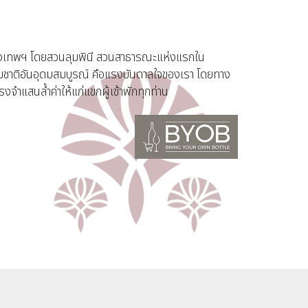
องกรุงเทพฯ โดยสวนลุมพินี สวนสาธารณะแห่งแรกใน
งธรรมชาติอันอุดมสมบูรณ์ คือแรงบันดาลใจของเรา โดยทาง
แสนล้ำค่าให้แก่แขกผู้เข้าพักทุกท่าน