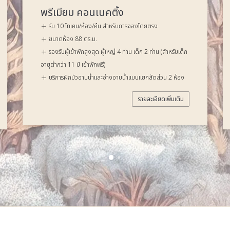
เอ็กเซ็กคิวทีฟ สวีท
รับ 8 โทเคน/ห้อง/คืน สำหรับการจองโดยตรง
ขนาดห้อง 88 ตร.ม.
สำหรับเด็ก
รองรับผู้เข้าพักสูงสุด ผู้ใหญ่ 2 ท่าน เด็ก 1 ท่าน (สำหรับเด็ก
อายุต่ำกว่า 11 ปี เข้าพักฟรี)
น 2 ห้อง
บริการฝักบัวอาบน้ำและอ่างจากุซซี่แบบแยกสัดส่วน
พิ่มเติม
รายละเอียดเพิ่มเติม